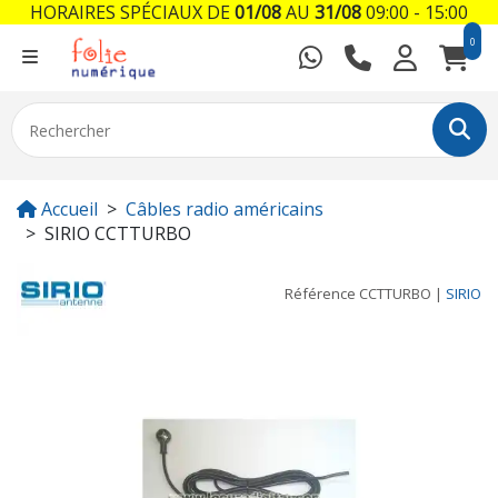
HORAIRES SPÉCIAUX DE
01/08
AU
31/08
09:00 - 15:00
0
Accueil
Câbles radio américains
SIRIO CCTTURBO
Référence
CCTTURBO
|
SIRIO