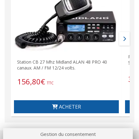
PL25
Station CB 27 Mhz Midland ALAN 48 PRO 40
Shor
canaux. AM / FM 12/24 volts.
3,
156,80
€
TTC
ACHETER
Gestion du consentement