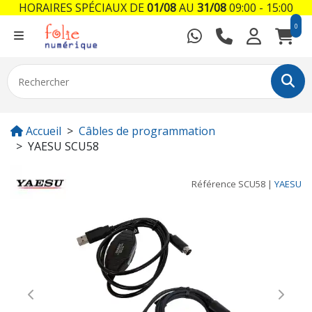
HORAIRES SPÉCIAUX DE
01/08
AU
31/08
09:00 - 15:00
0
Accueil
Câbles de programmation
YAESU SCU58
Référence
SCU58
|
YAESU
Previous
Next