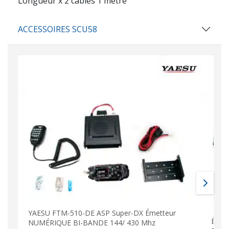
Longueur x 2 câbles 1 mètre
ACCESSOIRES SCU58
YAESU FTM-510-DE ASP Super-DX Émetteur
Émet
NUMÉRIQUE BI-BANDE 144/ 430 Mhz