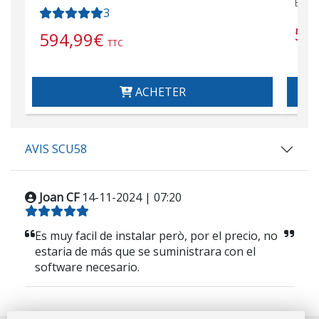
BI-B
3
57
594,99
€
TTC
ACHETER
AVIS SCU58
Joan CF
14-11-2024 | 07:20
Es muy facil de instalar però, por el precio, no
estaria de más que se suministrara con el
software necesario.