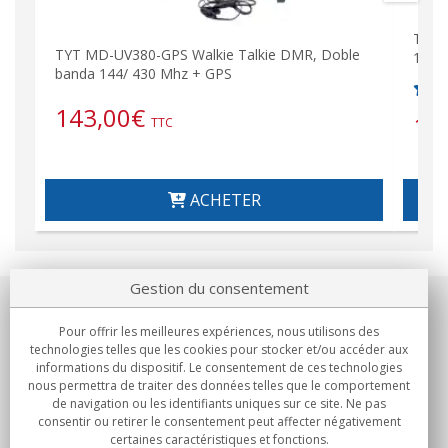
TYT 
TYT MD-UV380-GPS Walkie Talkie DMR, Doble
144/
banda 144/ 430 Mhz + GPS
143,00
€
15
TTC
ACHETER
Gestion du consentement
Notre société
Pour offrir les meilleures expériences, nous utilisons des
technologies telles que les cookies pour stocker et/ou accéder aux
Engagements
informations du dispositif. Le consentement de ces technologies
nous permettra de traiter des données telles que le comportement
de navigation ou les identifiants uniques sur ce site. Ne pas
Achats
consentir ou retirer le consentement peut affecter négativement
certaines caractéristiques et fonctions.
Collectivités