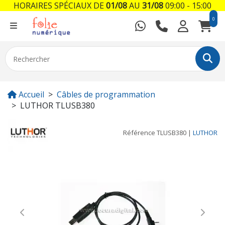
HORAIRES SPÉCIAUX DE
01/08
AU
31/08
09:00 - 15:00
0
Accueil
Câbles de programmation
LUTHOR TLUSB380
Référence
TLUSB380
|
LUTHOR
Previous
Next