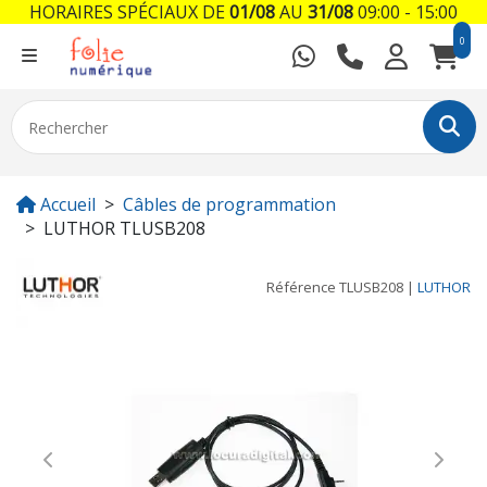
HORAIRES SPÉCIAUX DE
01/08
AU
31/08
09:00 - 15:00
0
Accueil
Câbles de programmation
LUTHOR TLUSB208
Référence
TLUSB208
|
LUTHOR
Previous
Next