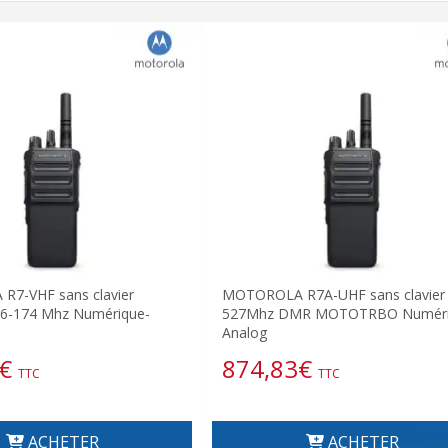
7-VHF sans clavier
MOTOROLA R7A-UHF sans clavier 
6-174 Mhz Numérique-
527Mhz DMR MOTOTRBO Numéri
Analog
€
874,83
€
TTC
TTC
ACHETER
ACHETER