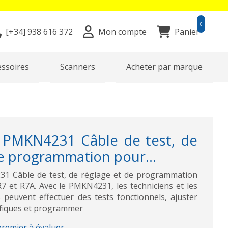
0
[+34]
938 616 372
Mon compte
Panier
essoires
Scanners
Acheter par marque
MKN4231 Câble de test, de
e programmation pour...
Câble de test, de réglage et de programmation
R7 et R7A. Avec le PMKN4231, les techniciens et les
s peuvent effectuer des tests fonctionnels, ajuster
ifiques et programmer
premier à évaluer