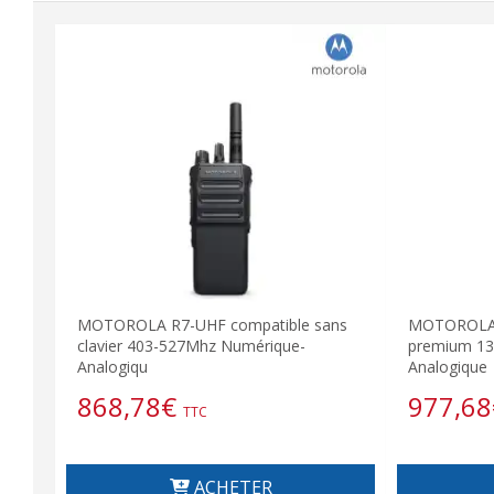
MOTOROLA R7-UHF compatible sans
MOTOROLA R
clavier 403-527Mhz Numérique-
premium 13
Analogiqu
Analogique
868,78
€
977,68
TTC
ACHETER