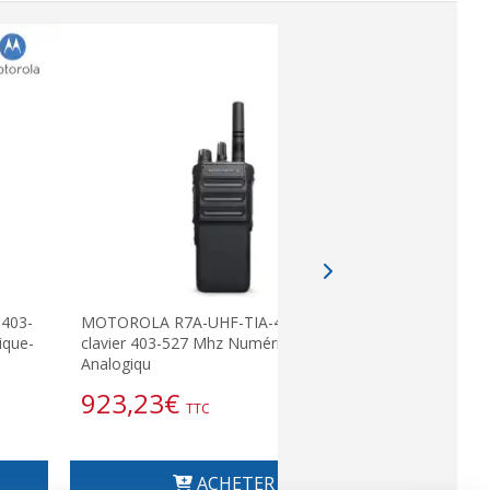
403-
MOTOROLA R7A-UHF-TIA-4950 sans
MOTOROLA 
que-
clavier 403-527 Mhz Numérique-
174Mhz D
Analogiqu
Analog
923,23
€
874,8
TTC
ACHETER