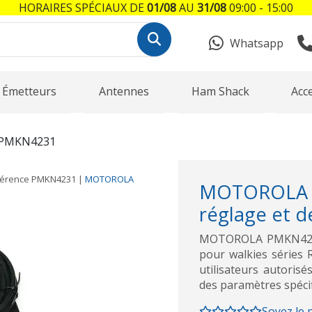
HORAIRES SPÉCIAUX DE
01/08
AU
31/08
09:00 - 15:00
Whatsapp
Émetteurs
Antennes
Ham Shack
Acc
PMKN4231
férence
PMKN4231
|
MOTOROLA
MOTOROLA P
réglage et d
MOTOROLA PMKN4231 
pour walkies séries 
utilisateurs autorisé
des paramètres spéc
Soyez le 