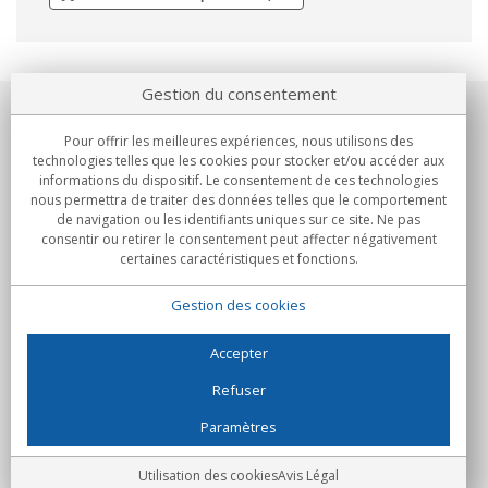
Gestion du consentement
Notre société
Pour offrir les meilleures expériences, nous utilisons des
technologies telles que les cookies pour stocker et/ou accéder aux
Engagements
informations du dispositif. Le consentement de ces technologies
nous permettra de traiter des données telles que le comportement
de navigation ou les identifiants uniques sur ce site. Ne pas
Achats
consentir ou retirer le consentement peut affecter négativement
certaines caractéristiques et fonctions.
Collectivités
Gestion des cookies
Partenaires
Informations
Accepter
Refuser
Paramètres
C/Flassaders, 13, Nave 6, 08130 Santa Perpètua de Mogoda
(Barcelone) - Espagne
Folie Numérique - Tous droits réservés
Avis Légal
Utilisation des cookies
Avis Légal