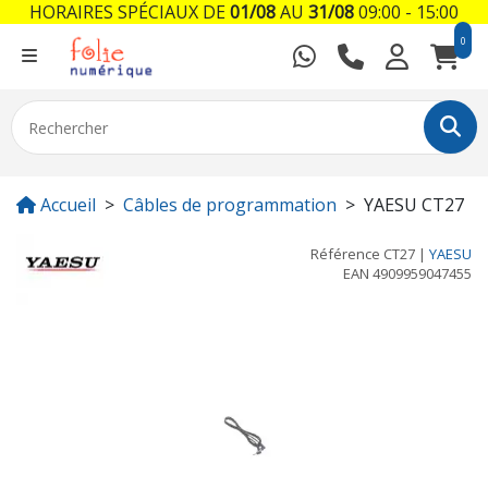
HORAIRES SPÉCIAUX DE
01/08
AU
31/08
09:00 - 15:00
0
Accueil
Câbles de programmation
YAESU CT27
Référence
CT27
|
YAESU
EAN
4909959047455