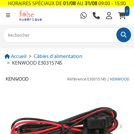
HORAIRES SPÉCIAUX DE
01/08
AU
31/08
09:00 - 15:00
0
Accueil
Câbles d'alimentation
KENWOOD E30315745
Référence
E30315745
|
KENWOOD
Previous
Next