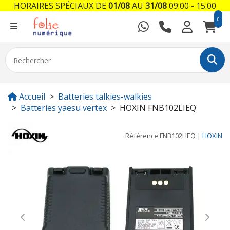
HORAIRES SPÉCIAUX DE
01/08
AU
31/08
09:00 - 15:00
0
Accueil
Batteries talkies-walkies
Batteries yaesu vertex
HOXIN FNB102LIEQ
Référence
FNB102LIEQ
|
HOXIN
Previous
Next