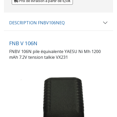
Prix de livraison à partir de 6,50€
DESCRIPTION FNBV106NEQ
FNB V 106N
FNBV 106N pile équivalente YAESU Ni Mh 1200
mAh 7.2V tension talkie VX231