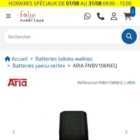
HORAIRES SPÉCIAUX DE
01/08
AU
31/08
09:00 - 15:00
0
Accueil
Batteries talkies-walkies
Batteries yaesu vertex
ARIA FNBV106NEQ
Référence
FNBV106NEQ
|
ARIA
Previous
Next