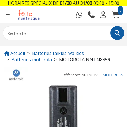
HORAIRES SPÉCIAUX DE
01/08
AU
31/08
09:00 - 15:00
0
Accueil
Batteries talkies-walkies
Batteries motorola
MOTOROLA NNTN8359
Référence
NNTN8359
|
MOTOROLA