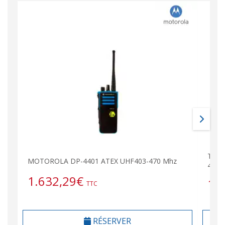
Talk
MOTOROLA DP-4401 ATEX UHF403-470 Mhz
4401
1.632,29
€
1.
TTC
RÉSERVER