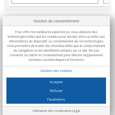
Gestion du consentement
Notre société
Pour offrir les meilleures expériences, nous utilisons des
technologies telles que les cookies pour stocker et/ou accéder aux
Engagements
informations du dispositif. Le consentement de ces technologies
nous permettra de traiter des données telles que le comportement
de navigation ou les identifiants uniques sur ce site. Ne pas
Achats
consentir ou retirer le consentement peut affecter négativement
certaines caractéristiques et fonctions.
Collectivités
Gestion des cookies
Partenaires
Informations
Accepter
Refuser
Paramètres
C/Flassaders, 13, Nave 6, 08130 Santa Perpètua de Mogoda
(Barcelone) - Espagne
Folie Numérique - Tous droits réservés
Avis Légal
Utilisation des cookies
Avis Légal