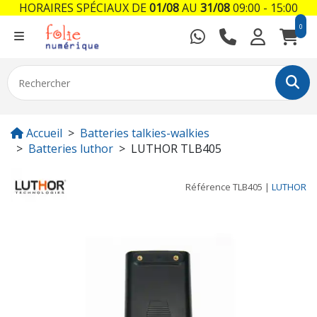
HORAIRES SPÉCIAUX DE
01/08
AU
31/08
09:00 - 15:00
0
Accueil
Batteries talkies-walkies
Batteries luthor
LUTHOR TLB405
Référence
TLB405
|
LUTHOR