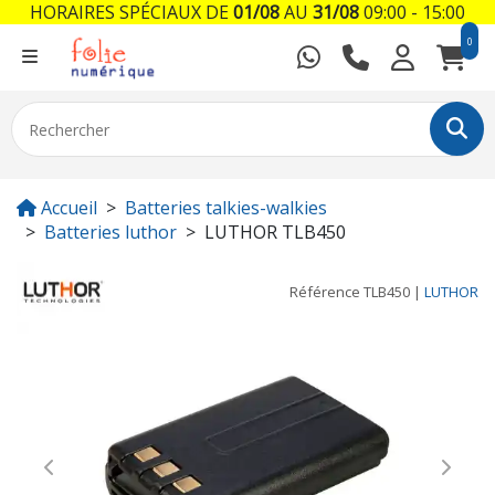
HORAIRES SPÉCIAUX DE
01/08
AU
31/08
09:00 - 15:00
0
Accueil
Batteries talkies-walkies
Batteries luthor
LUTHOR TLB450
Référence
TLB450
|
LUTHOR
Previous
Next