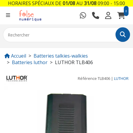
HORAIRES SPÉCIAUX DE
01/08
AU
31/08
09:00 - 15:00
0
Accueil
Batteries talkies-walkies
Batteries luthor
LUTHOR TLB406
Référence
TLB406
|
LUTHOR