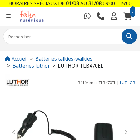
HORAIRES SPÉCIAUX DE
01/08
AU
31/08
09:00 - 15:00
0
Accueil
Batteries talkies-walkies
Batteries luthor
LUTHOR TLB470EL
Référence
TLB470EL
|
LUTHOR
Previous
Next