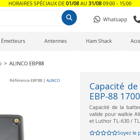
HORAIRES SPÉCIAUX DE
01/08
AU
31/08
09:00 - 15:00
Whatsapp
Émetteurs
Antennes
Ham Shack
Acc
o
ALINCO EBP88
Référence
EBP88
|
ALINCO
Capacité de 
EBP-88 170
Capacité de la batt
valide pour walkie A
et Luthor TL-630 / T
Soyez le 