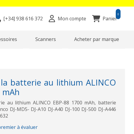
0
[+34]
938 616 372
Mon compte
Panier
essoires
Scanners
Acheter par marque
la batterie au lithium ALINCO
0 mAh
erie au lithium ALINCO EBP-88 1700 mAh, batterie
linco DJ-MD5- DJ-A10 DJ-A40 DJ-100 DJ-500 DJ-A446
L632
premier à évaluer