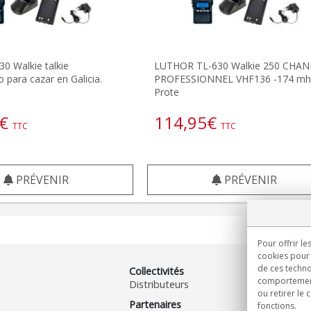
30 Walkie talkie
LUTHOR TL-630 Walkie 250 CHA
para cazar en Galicia.
PROFESSIONNEL VHF136 -174 mh
Prote
€
114,95
€
TTC
TTC
PRÉVENIR
PRÉVENIR
Pour offrir le
cookies pour 
de ces techno
Collectivités
comportement 
Distributeurs
ou retirer le
Partenaires
fonctions.