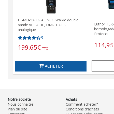
DJ-MD-5X-EG ALINCO Walkie double
Luthor TL-6
bande VHF-UHF, DMR + GPS
homologado 
analogique
Protecci
3
114,95
199,65
€
TTC
ACHETER
Notre société
Achats
Nous connaitre
Comment acheter?
Plan du site
Conditions d'achats
Contacter
Questions Fréquentes