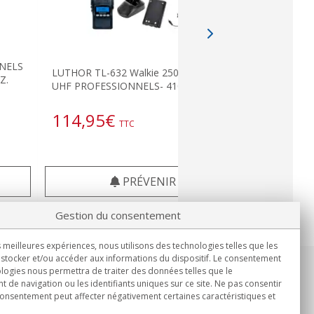
NNELS
LUTHOR T
LUTHOR TL-632 Walkie 250 CANAUX
Z.
Walkie VH
UHF PROFESSIONNELS- 410- 470 mhZ
250 -174 
114,95
€
114,9
TTC
PRÉVENIR
Gestion du consentement
s meilleures expériences, nous utilisons des technologies telles que les
stocker et/ou accéder aux informations du dispositif. Le consentement
logies nous permettra de traiter des données telles que le
Informations
de navigation ou les identifiants uniques sur ce site. Ne pas consentir
Lun.-Ven. 9h00 - 15h00.
 consentement peut affecter négativement certaines caractéristiques et
Livraison en