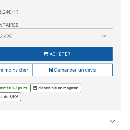
6,24€ HT
NTAIRES
2,42€
ACHETER
vé moins cher
Demander un devis
stimée 1-2 jours.
disponible en magasin
tir de 6,50€