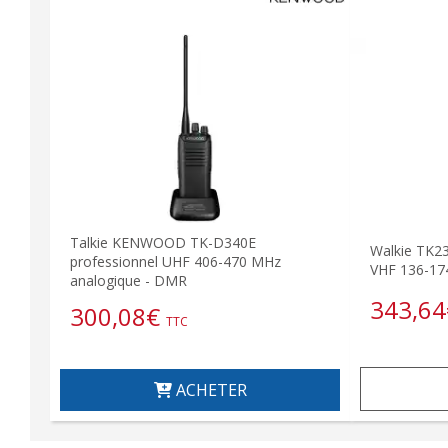
Talkie KENWOOD TK-D340E
Walkie TK
professionnel UHF 406-470 MHz
VHF 136-17
analogique - DMR
343,64
300,08
€
TTC
ACHETER