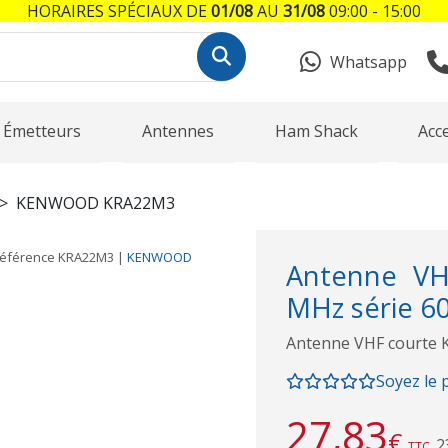
HORAIRES SPÉCIAUX DE
01/08
AU
31/08
09:00 - 15:00
Whatsapp
Émetteurs
Antennes
Ham Shack
Acc
KENWOOD KRA22M3
éférence
KRA22M3
|
KENWOOD
Antenne VH
MHz série 6
Antenne VHF courte 
Soyez le 
27,83
€
2
TTC