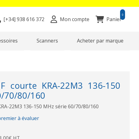
0
[+34]
938 616 372
Mon compte
Panier
essoires
Scanners
Acheter par marque
F courte KRA-22M3 136-150
0/70/80/160
KRA-22M3 136-150 MHz série 60/70/80/160
premier à évaluer
3,00€ HT