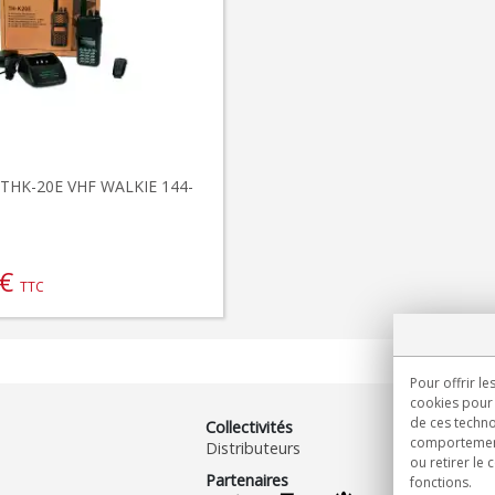
HK-20E VHF WALKIE 144-
€
TTC
Pour offrir le
cookies pour 
de ces techno
Collectivités
comportement 
Distributeurs
ou retirer le
Partenaires
fonctions.