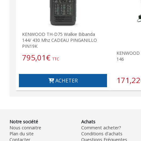
KENWOOD TH-D75 Walkie Bibanda
144/ 430 Mhz CADEAU PINGANILLO
PIN19K
KENWOOD T
795,01
€
146
TTC
171,22
ACHETER
Notre société
Achats
Nous connaitre
Comment acheter?
Plan du site
Conditions d'achats
Contacter
Questions Fréquentes