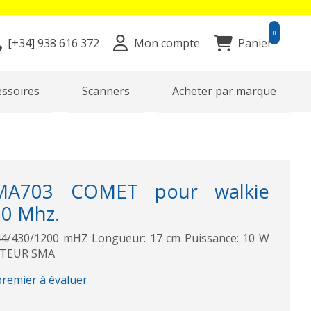
0
[+34]
938 616 372
Mon compte
Panier
essoires
Scanners
Acheter par marque
MA703 COMET pour walkie
0 Mhz.
44/430/1200 mHZ Longueur: 17 cm Puissance: 10 W
ECTEUR SMA
premier à évaluer