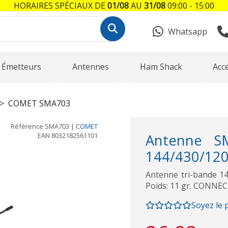
HORAIRES SPÉCIAUX DE
01/08
AU
31/08
09:00 - 15:00
Whatsapp
Émetteurs
Antennes
Ham Shack
Acc
COMET SMA703
Référence
SMA703
|
COMET
EAN
8032182561101
Antenne S
144/430/120
Antenne tri-bande 1
Poids: 11 gr. CONN
Soyez le 