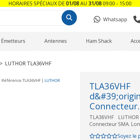
HORAIRES SPÉCIAUX DE
01/08
AU
31/08
09:00 - 15:00
Whatsapp
Émetteurs
Antennes
Ham Shack
Acc
LUTHOR TLA36VHF
Référence
TLA36VHF
|
LUTHOR
TLA36VHF
d&#39;or
Connecteur..
TLA36VHF LUTHOR 
Connecteur SMA. Lon
Soyez le 