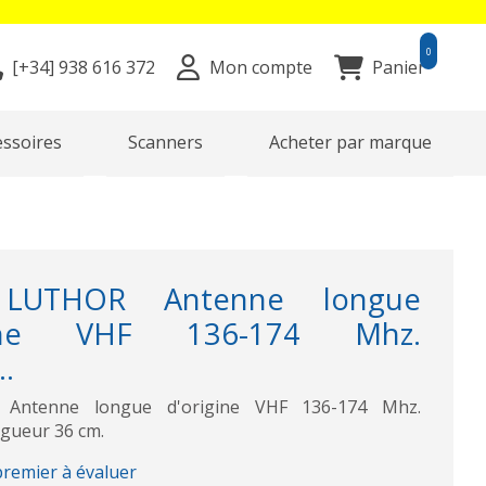
0
[+34]
938 616 372
Mon compte
Panier
essoires
Scanners
Acheter par marque
 LUTHOR Antenne longue
igine VHF 136-174 Mhz.
.
Antenne longue d'origine VHF 136-174 Mhz.
gueur 36 cm.
premier à évaluer