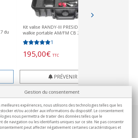
Kit valise RANDY-III PRESIDENT talkie-
27 du
Kit valise 
walkie portable AM/FM CB 27
radio-walk
1
176,4
195,00
€
TTC
PRÉVENIR
Gestion du consentement
s meilleures expériences, nous utilisons des technologies telles que les
stocker et/ou accéder aux informations du dispositif. Le consentement
logies nous permettra de traiter des données telles que le
Informations
de navigation ou les identifiants uniques sur ce site. Ne pas consentir
Lun.-Ven. 9h00 - 15h00.
 consentement peut affecter négativement certaines caractéristiques et
Livraison en