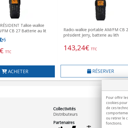
RÉSIDENT Talkie-walkie
Radio-walkie portable AM/FM CB 
/FM CB 27 Batterie au lit
président Jerry, batterie au lith
6
143,24
€
€
TTC
TTC
RÉSERVER
ACHETER
Pour offrir le
cookies pour 
de ces techno
Collectivités
comportement 
Distributeurs
ou retirer le
Partenaires
fonctions.