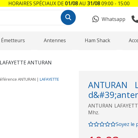
HORAIRES SPÉCIAUX DE
01/08
AU
31/08
09:00 - 15:00
Whatsapp
Émetteurs
Antennes
Ham Shack
Acc
LAFAYETTE ANTURAN
éférence
ANTURAN
|
LAFAYETTE
ANTURAN L
d&#39;anten
ANTURAN LAFAYETTE 
Mhz.
Soyez le 