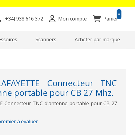
0
[+34]
938 616 372
Mon compte
Panier
essoires
Scanners
Acheter par marque
AFAYETTE Connecteur TNC
ne portable pour CB 27 Mhz.
Connecteur TNC d'antenne portable pour CB 27
premier à évaluer