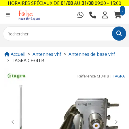
HORAIRES SPÉCIAUX DE
01/08
AU
31/08
09:00 - 15:00
0
Accueil
Antennes vhf
Antennes de base vhf
TAGRA CF34TB
Référence
CF34TB
|
TAGRA
Previous
Next