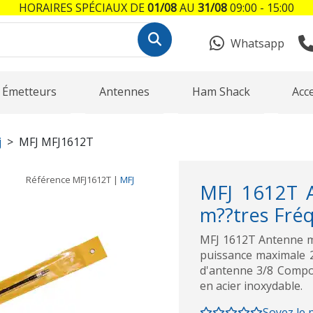
HORAIRES SPÉCIAUX DE
01/08
AU
31/08
09:00 - 15:00
Whatsapp
Émetteurs
Antennes
Ham Shack
Acc
j
MFJ MFJ1612T
Référence
MFJ1612T
|
MFJ
MFJ 1612T 
m??tres Fré
MFJ 1612T Antenne m
puissance maximale 2
d'antenne 3/8 Compos
en acier inoxydable.
Soyez le 