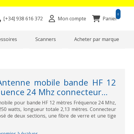
0
[+34]
938 616 372
Mon compte
Panier
essoires
Scanners
Acheter par marque
Antenne mobile bande HF 12
quence 24 Mhz connecteur...
obile pour bande HF 12 mètres Fréquence 24 Mhz,
50 watts, longueur totale 2,13 mètres. Connecteur
é de deux sections, une fibre de verre et une tige
premier à évaluer