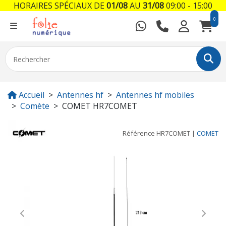
HORAIRES SPÉCIAUX DE
01/08
AU
31/08
09:00 - 15:00
0
Accueil
Antennes hf
Antennes hf mobiles
Comète
COMET HR7COMET
Référence
HR7COMET
|
COMET
Previous
Next