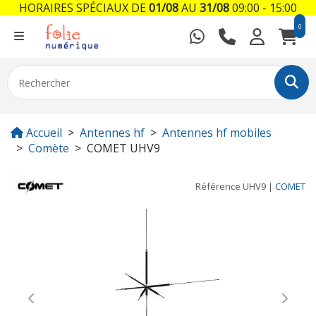
HORAIRES SPÉCIAUX DE
01/08
AU
31/08
09:00 - 15:00
0
Accueil
Antennes hf
Antennes hf mobiles
Comète
COMET UHV9
Référence
UHV9
|
COMET
Previous
Next