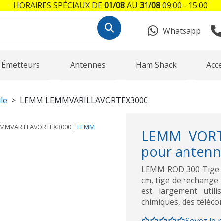
HORAIRES SPÉCIAUX DE
01/08
AU
31/08
09:00 - 15:00
Whatsapp
Émetteurs
Antennes
Ham Shack
Acc
le
LEMM LEMMVARILLAVORTEX3000
EMMVARILLAVORTEX3000
|
LEMM
LEMM VORTE
pour anten
LEMM ROD 300 Tige c
cm, tige de rechange
est largement utili
chimiques, des téléco
Soyez le 