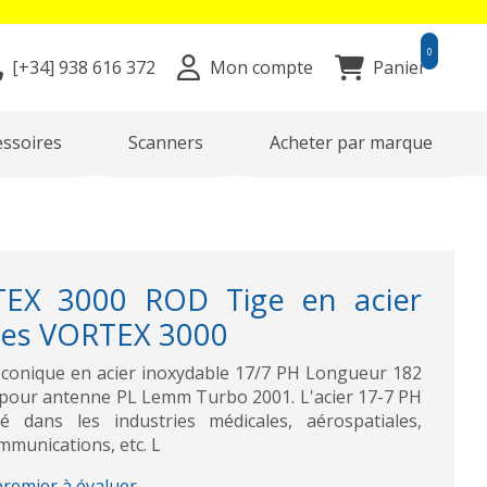
0
[+34]
938 616 372
Mon compte
Panier
essoires
Scanners
Acheter par marque
X 3000 ROD Tige en acier
nes VORTEX 3000
onique en acier inoxydable 17/7 PH Longueur 182
 pour antenne PL Lemm Turbo 2001. L'acier 17-7 PH
sé dans les industries médicales, aérospatiales,
mmunications, etc. L
premier à évaluer