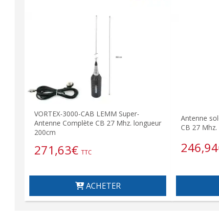
VORTEX-3000-CAB LEMM Super-
Antenne so
Antenne Complète CB 27 Mhz. longueur
CB 27 Mhz.
200cm
246,94
271,63
€
TTC
ACHETER