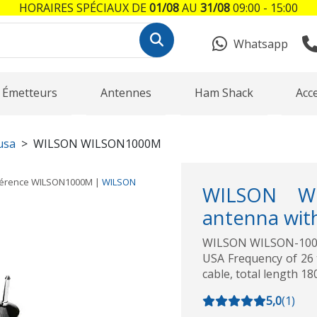
HORAIRES SPÉCIAUX DE
01/08
AU
31/08
09:00 - 15:00
Whatsapp
Émetteurs
Antennes
Ham Shack
Acc
usa
WILSON WILSON1000M
érence
WILSON1000M
|
WILSON
WILSON W
antenna wit
WILSON WILSON-1000
USA Frequency of 26
cable, total length 18
5,0
(
1
)