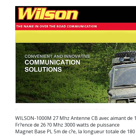
WILSON-1000M
27 Mhz Antenne CB avec aimant de 1
Fr?ence de 26 ?0 Mhz 3000 watts de puissance
Magnet Base PL 5m de c?e, la longueur totale de 18