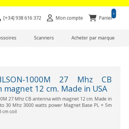
0
[+34]
938 616 372
Mon compte
Panier
essoires
Scanners
Acheter par marque
ILSON-1000M 27 Mhz CB
h magnet 12 cm. Made in USA
M 27 Mhz CB antenna with magnet 12 cm. Made in
 to 30 Mhz 3000 watts power Magnet Base PL + 5m
0 cm coil