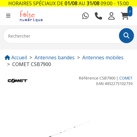
HORAIRES SPÉCIAUX DE
01/08
AU
31/08
09:00 - 15:00
0
Accueil
Antennes bandes
Antennes mobiles
COMET CSB7900
Référence
CSB7900
|
COMET
EAN
4932273102739