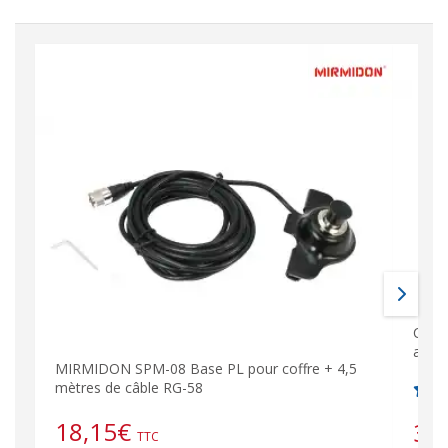
CO20
ante
MIRMIDON SPM-08 Base PL pour coffre + 4,5
mètres de câble RG-58
18,15
€
36
TTC