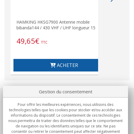
Ante
HAMKING HKSG7900 Antenne mobile
MHz.
bibanda144 / 430 VHF / UHF longueur 15
49,65
€
58
TTC
ACHETER
Gestion du consentement
Notre société
Pour offrir les meilleures expériences, nous utilisons des
technologies telles que les cookies pour stocker et/ou accéder aux
Engagements
informations du dispositif. Le consentement de ces technologies
nous permettra de traiter des données telles que le comportement
de navigation ou les identifiants uniques sur ce site. Ne pas
Achats
consentir ou retirer le consentement peut affecter négativement