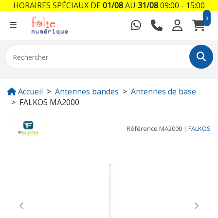
HORAIRES SPÉCIAUX DE
01/08
AU
31/08
09:00 - 15:00
0
Accueil
Antennes bandes
Antennes de base
FALKOS MA2000
Référence
MA2000
|
FALKOS
Previous
Next