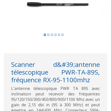
Scanner d&#39;antenne
télescopique PWR-TA-89S,
fréquence RX-95-1100mhz
L'antenne télescopique PWR TA 89S avec
inclinaison peut recevoir des fréquences
95/120/150/300/450/800/900/1100 Mhz avec un
gain de 2,15 dbi in (95 à 300 MHz) et peut
émettre en 144/430 Mhz. Connecteur SMA-