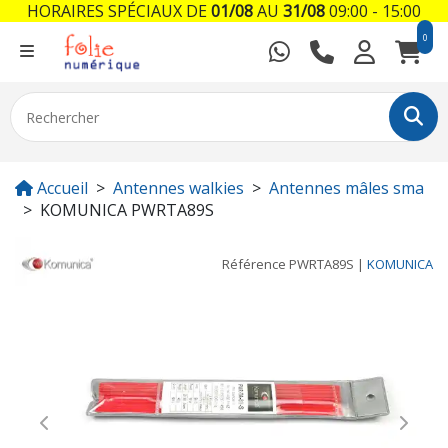
HORAIRES SPÉCIAUX DE
01/08
AU
31/08
09:00 - 15:00
0
Accueil
Antennes walkies
Antennes mâles sma
KOMUNICA PWRTA89S
Référence
PWRTA89S
|
KOMUNICA
Previous
Next