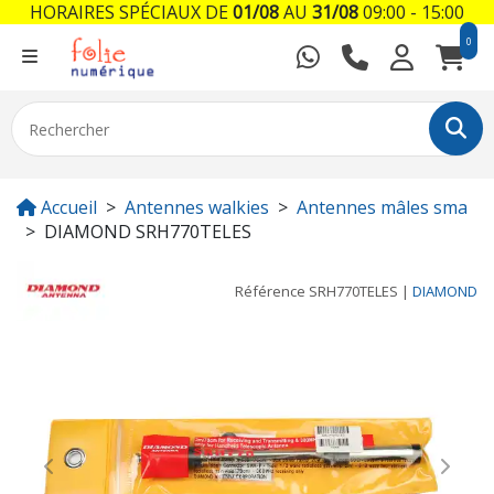
HORAIRES SPÉCIAUX DE
01/08
AU
31/08
09:00 - 15:00
0
Accueil
Antennes walkies
Antennes mâles sma
DIAMOND SRH770TELES
Référence
SRH770TELES
|
DIAMOND
Previous
Next