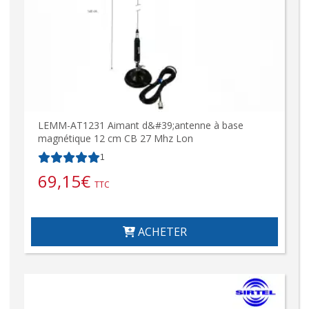
LEMM-AT1231 Aimant d&#39;antenne à base
magnétique 12 cm CB 27 Mhz Lon
1
69,15
€
TTC
ACHETER