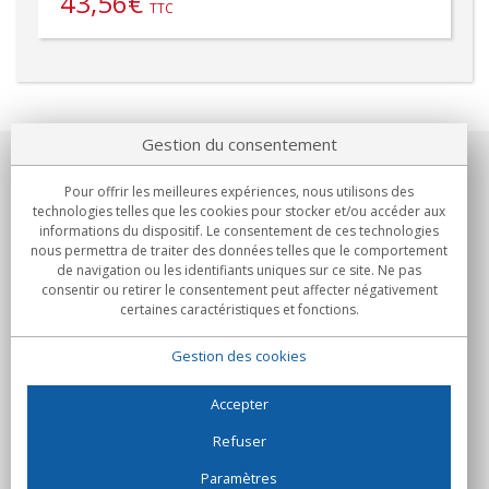
43,56
€
TTC
Gestion du consentement
Notre société
Pour offrir les meilleures expériences, nous utilisons des
technologies telles que les cookies pour stocker et/ou accéder aux
Engagements
informations du dispositif. Le consentement de ces technologies
nous permettra de traiter des données telles que le comportement
de navigation ou les identifiants uniques sur ce site. Ne pas
Achats
consentir ou retirer le consentement peut affecter négativement
certaines caractéristiques et fonctions.
Collectivités
Gestion des cookies
Partenaires
Informations
Accepter
Refuser
Paramètres
C/Flassaders, 13, Nave 6, 08130 Santa Perpètua de Mogoda