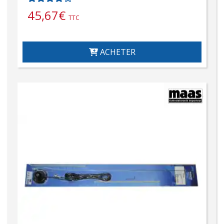
45,67
€
TTC
ACHETER