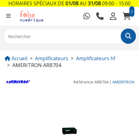
HORAIRES SPÉCIAUX DE
01/08
AU
31/08
09:00 - 15:00
0
Accueil
Amplificateurs
Amplificateurs hf
AMERITRON ARB704
Référence
ARB704
|
AMERITRON