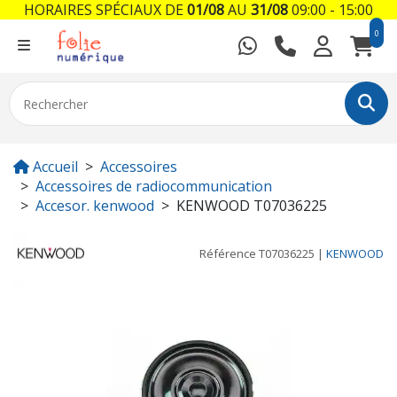
HORAIRES SPÉCIAUX DE
01/08
AU
31/08
09:00 - 15:00
0
Accueil
Accessoires
Accessoires de radiocommunication
Accesor. kenwood
KENWOOD T07036225
Référence
T07036225
|
KENWOOD