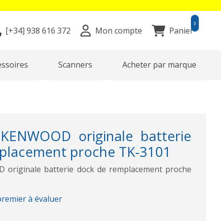
0
[+34]
938 616 372
Mon compte
Panier
essoires
Scanners
Acheter par marque
KENWOOD originale batterie
placement proche TK-3101
originale batterie dock de remplacement proche
premier à évaluer