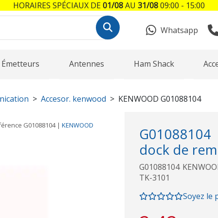
HORAIRES SPÉCIAUX DE
01/08
AU
31/08
09:00 - 15:00
Whatsapp
Émetteurs
Antennes
Ham Shack
Acc
nication
Accesor. kenwood
KENWOOD G01088104
férence
G01088104
|
KENWOOD
G01088104 
dock de rem
G01088104 KENWOOD 
TK-3101
Soyez le 