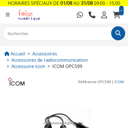
HORAIRES SPÉCIAUX DE
01/08
AU
31/08
09:00 - 15:00
0
Accueil
Accessoires
Accessoires de radiocommunication
Accessoire icom
ICOM OPC599
Référence
OPC599
|
ICOM