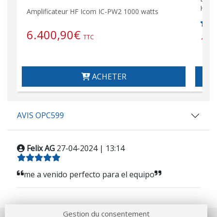
HF / 
Amplificateur HF Icom IC-PW2 1000 watts
6.400,90
€
1.
TTC
ACHETER
AVIS OPC599
Felix AG
27-04-2024 | 13:14
me a venido perfecto para el equipo
Gestion du consentement