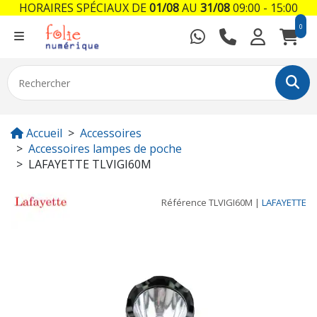
HORAIRES SPÉCIAUX DE
01/08
AU
31/08
09:00 - 15:00
0
Accueil
Accessoires
Accessoires lampes de poche
LAFAYETTE TLVIGI60M
Référence
TLVIGI60M
|
LAFAYETTE