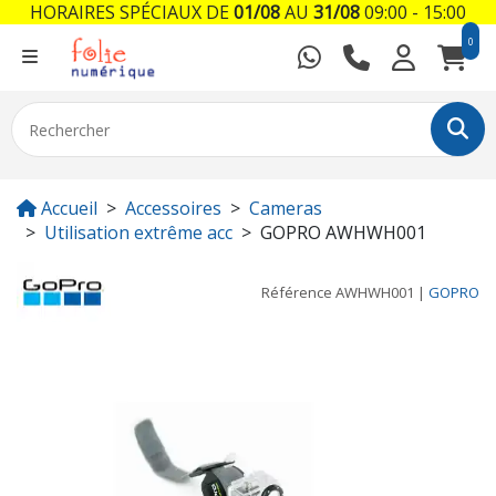
HORAIRES SPÉCIAUX DE
01/08
AU
31/08
09:00 - 15:00
0
Accueil
Accessoires
Cameras
Utilisation extrême acc
GOPRO AWHWH001
Référence
AWHWH001
|
GOPRO