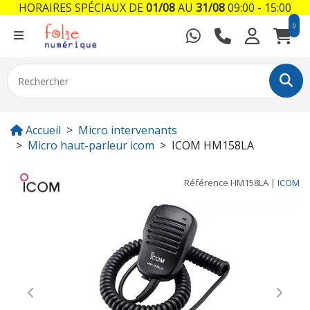
HORAIRES SPÉCIAUX DE
01/08
AU
31/08
09:00 - 15:00
0
Accueil
Micro intervenants
Micro haut-parleur icom
ICOM HM158LA
Référence
HM158LA
|
ICOM
Previous
Next