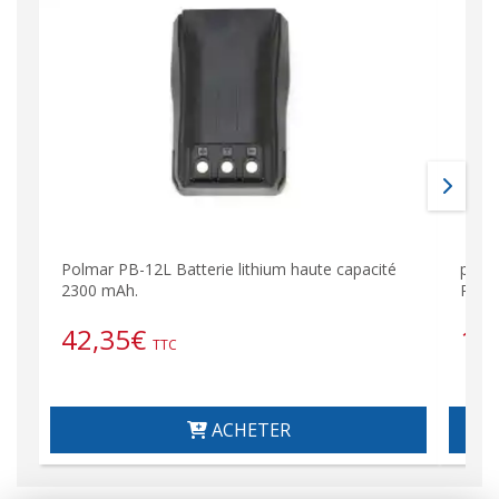
Polmar PB-12L Batterie lithium haute capacité
pin1
2300 mAh.
PUXI
42,35
€
10
TTC
ACHETER