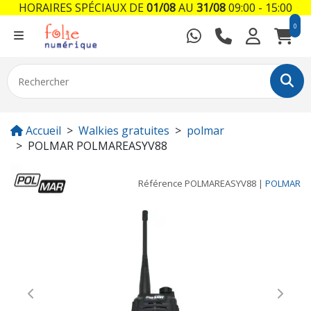
HORAIRES SPÉCIAUX DE
01/08
AU
31/08
09:00 - 15:00
0
Accueil
Walkies gratuites
polmar
POLMAR POLMAREASYV88
Référence
POLMAREASYV88
|
POLMAR
Previous
Next