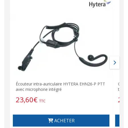
Écouteur intra-auriculaire HYTERA EHN26-P PTT
Câbl
avec microphone intégré
talki
23,60
€
26
TTC
ACHETER