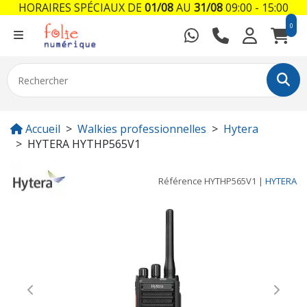
HORAIRES SPÉCIAUX DE
01/08
AU
31/08
09:00 - 15:00
0
Accueil
Walkies professionnelles
Hytera
HYTERA HYTHP565V1
Référence
HYTHP565V1
|
HYTERA
Previous
Next