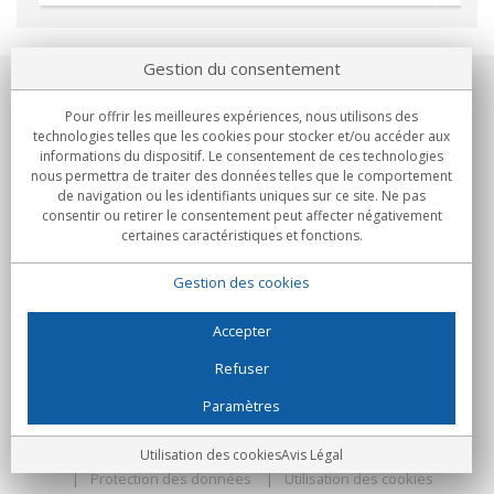
Gestion du consentement
Notre société
Pour offrir les meilleures expériences, nous utilisons des
technologies telles que les cookies pour stocker et/ou accéder aux
Engagements
informations du dispositif. Le consentement de ces technologies
nous permettra de traiter des données telles que le comportement
de navigation ou les identifiants uniques sur ce site. Ne pas
Achats
consentir ou retirer le consentement peut affecter négativement
certaines caractéristiques et fonctions.
Collectivités
Gestion des cookies
Partenaires
Informations
Accepter
Refuser
Paramètres
C/Flassaders, 13, Nave 6, 08130 Santa Perpètua de Mogoda
(Barcelone) - Espagne
Folie Numérique - Tous droits réservés
Avis Légal
Utilisation des cookies
Avis Légal
Protection des données
Utilisation des cookies