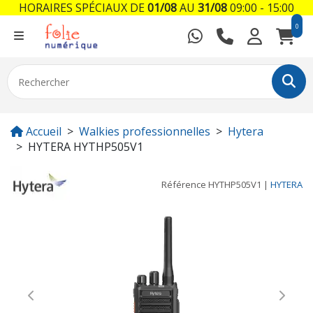
HORAIRES SPÉCIAUX DE
01/08
AU
31/08
09:00 - 15:00
0
Accueil
Walkies professionnelles
Hytera
HYTERA HYTHP505V1
Référence
HYTHP505V1
|
HYTERA
Previous
Next