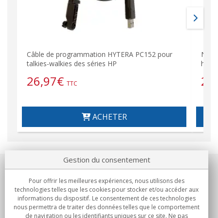
Câble de programmation HYTERA PC152 pour
Nylon
talkies-walkies des séries HP
harna
26,97
€
20
TTC
ACHETER
Gestion du consentement
Notre société
Pour offrir les meilleures expériences, nous utilisons des
technologies telles que les cookies pour stocker et/ou accéder aux
Engagements
informations du dispositif. Le consentement de ces technologies
nous permettra de traiter des données telles que le comportement
de navigation ou les identifiants uniques sur ce site. Ne pas
Achats