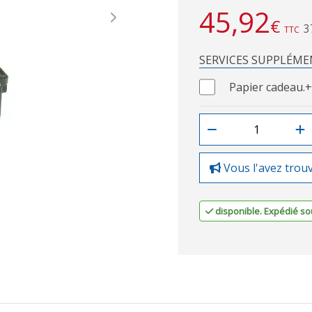
45,92
€
Next
3
TTC
SERVICES SUPPLÉME
Papier cadeau.
+
Vous l'avez trou
disponible. Expédié sou