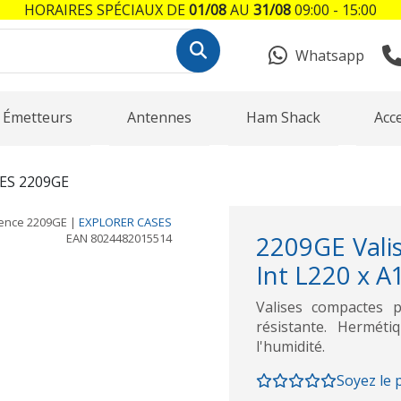
HORAIRES SPÉCIAUX DE
01/08
AU
31/08
09:00 - 15:00
Whatsapp
Émetteurs
Antennes
Ham Shack
Acc
ES 2209GE
rence
2209GE
|
EXPLORER CASES
EAN
8024482015514
2209GE Vali
Int L220 x A
Valises compactes p
résistante. Herméti
l'humidité.
Soyez le 