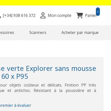
0
[+34]
938 616 372
Mon compte
Panier
essoires
Scanners
Acheter par marque
se verte Explorer sans mousse
160 x P95
our objets coûteux et délicats. Finition PP très
que et antichoc. Résistant à la poussière et à
premier à évaluer