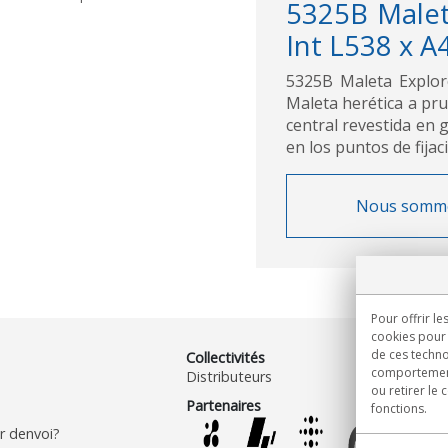
5325B Malet
Int L538 x A
5325B Maleta Explo
Maleta herética a prue
central revestida en 
en los puntos de fija
Nous sommes 
Pour offrir le
cookies pour 
de ces techno
Collectivités
comportement 
Distributeurs
ou retirer le
Partenaires
fonctions.
 denvoi?