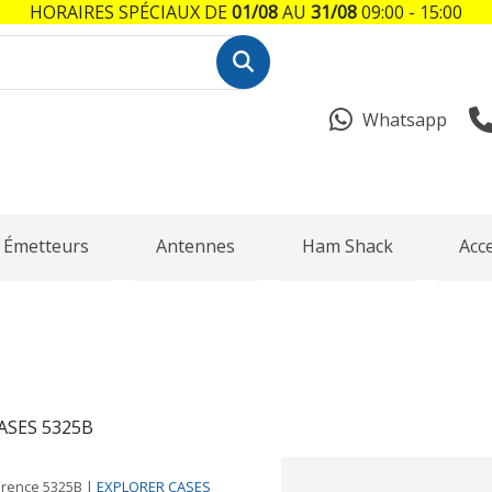
HORAIRES SPÉCIAUX DE
01/08
AU
31/08
09:00 - 15:00
Whatsapp
Émetteurs
Antennes
Ham Shack
Acc
ASES 5325B
érence
5325B
|
EXPLORER CASES