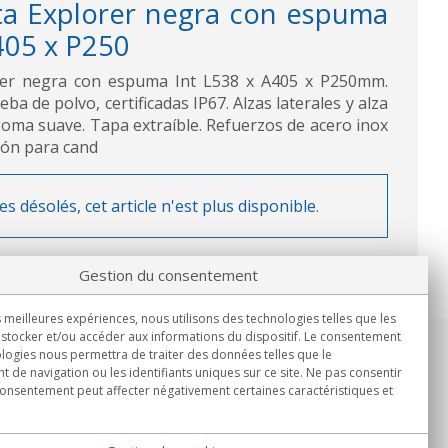
a Explorer negra con espuma
405 x P250
rer negra con espuma Int L538 x A405 x P250mm.
ba de polvo, certificadas IP67. Alzas laterales y alza
goma suave. Tapa extraíble. Refuerzos de acero inox
ción para cand
désolés, cet article n'est plus disponible.
Gestion du consentement
s meilleures expériences, nous utilisons des technologies telles que les
stocker et/ou accéder aux informations du dispositif. Le consentement
logies nous permettra de traiter des données telles que le
Informations
de navigation ou les identifiants uniques sur ce site. Ne pas consentir
Lun.-Ven. 9h00 - 15h00.
 consentement peut affecter négativement certaines caractéristiques et
Livraison en