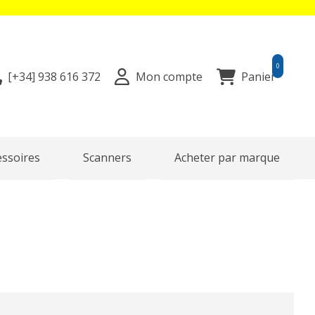
0
[+34]
938 616 372
Mon compte
Panier
essoires
Scanners
Acheter par marque