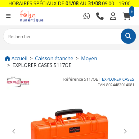
HORAIRES SPÉCIAUX DE
01/08
AU
31/08
09:00 - 15:00
0
Accueil
Caisson étanche
Moyen
EXPLORER CASES 5117OE
Référence
5117OE
|
EXPLORER CASES
EAN
8024482014081
Previous
Next