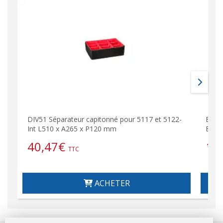
DIV51 Séparateur capitonné pour 5117 et 5122-
EXPL
Int L510 x A265 x P120 mm
Explo
40,47
€
14
TTC
ACHETER