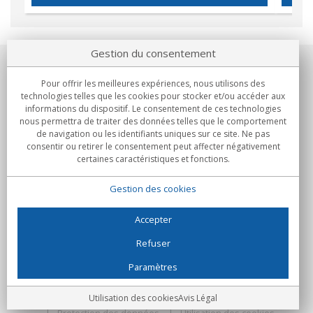
Gestion du consentement
Notre société
Pour offrir les meilleures expériences, nous utilisons des
technologies telles que les cookies pour stocker et/ou accéder aux
Engagements
informations du dispositif. Le consentement de ces technologies
nous permettra de traiter des données telles que le comportement
de navigation ou les identifiants uniques sur ce site. Ne pas
Achats
consentir ou retirer le consentement peut affecter négativement
certaines caractéristiques et fonctions.
Collectivités
Gestion des cookies
Partenaires
Informations
Accepter
Refuser
Paramètres
C/Flassaders, 13, Nave 6, 08130 Santa Perpètua de Mogoda
(Barcelone) - Espagne
Folie Numérique - Tous droits réservés
Avis Légal
Utilisation des cookies
Avis Légal