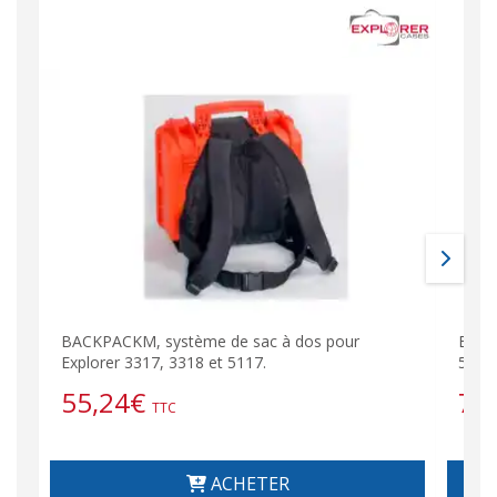
BACKPACKM, système de sac à dos pour
BAG-
Explorer 3317, 3318 et 5117.
5117
55,24
€
79
TTC
ACHETER