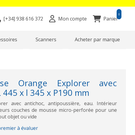
0
[+34]
938 616 372
Mon compte
Panier
essoires
Scanners
Acheter par marque
ise Orange Explorer avec
 445 x l 345 x P190 mm
rer avec antichoc, antipoussière, eau. Intérieur
sieurs couches de mousse micro-perforée pour une
out objet ou vide
premier à évaluer