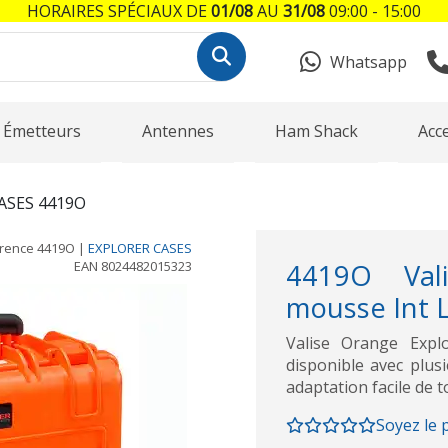
HORAIRES SPÉCIAUX DE
01/08
AU
31/08
09:00 - 15:00
Whatsapp
Émetteurs
Antennes
Ham Shack
Acc
ASES 4419O
rence
4419O
|
EXPLORER CASES
EAN
8024482015323
4419O Val
mousse Int L
Valise Orange Explo
disponible avec plu
adaptation facile de t
Soyez le 