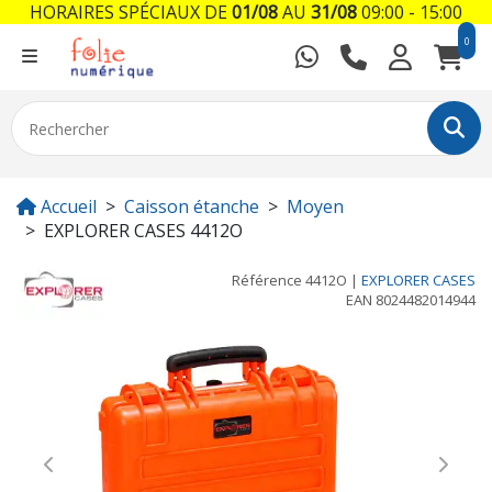
HORAIRES SPÉCIAUX DE
01/08
AU
31/08
09:00 - 15:00
0
Accueil
Caisson étanche
Moyen
EXPLORER CASES 4412O
Référence
4412O
|
EXPLORER CASES
EAN
8024482014944
Previous
Next