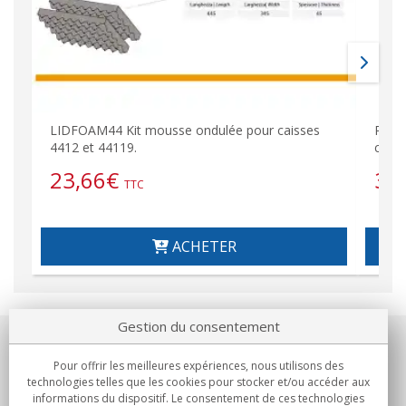
LIDFOAM44 Kit mousse ondulée pour caisses
PANE
4412 et 44119.
couve
23,66
€
37
TTC
ACHETER
Gestion du consentement
Notre société
Pour offrir les meilleures expériences, nous utilisons des
technologies telles que les cookies pour stocker et/ou accéder aux
Engagements
informations du dispositif. Le consentement de ces technologies