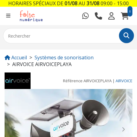
HORAIRES SPÉCIAUX DE
01/08
AU
31/08
09:00 - 15:00
0
Accueil
Systèmes de sonorisation
AIRVOICE AIRVOICEPLAYA
Référence
AIRVOICEPLAYA
|
AIRVOICE
Previous
Next