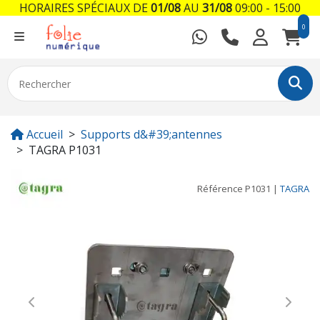
HORAIRES SPÉCIAUX DE
01/08
AU
31/08
09:00 - 15:00
0
Accueil
Supports d&#39;antennes
TAGRA P1031
Référence
P1031
|
TAGRA
Previous
Next