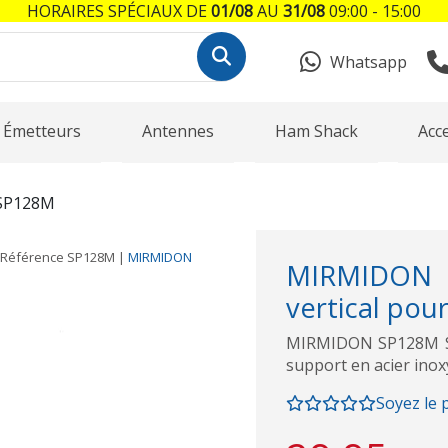
HORAIRES SPÉCIAUX DE
01/08
AU
31/08
09:00 - 15:00
Whatsapp
Émetteurs
Antennes
Ham Shack
Acc
SP128M
Référence
SP128M
|
MIRMIDON
MIRMIDON
vertical pour
MIRMIDON SP128M Sup
support en acier inoxy
Soyez le 