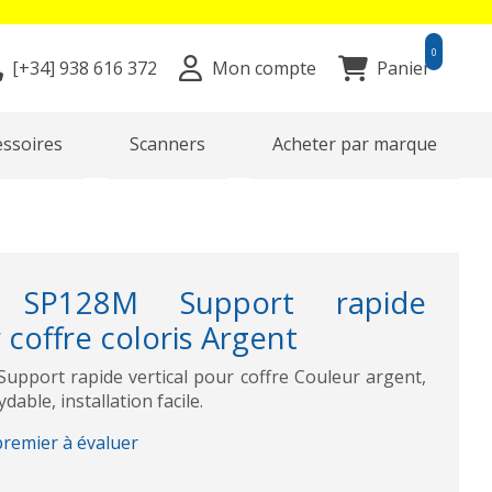
0
[+34]
938 616 372
Mon compte
Panier
essoires
Scanners
Acheter par marque
 SP128M Support rapide
 coffre coloris Argent
port rapide vertical pour coffre Couleur argent,
dable, installation facile.
premier à évaluer