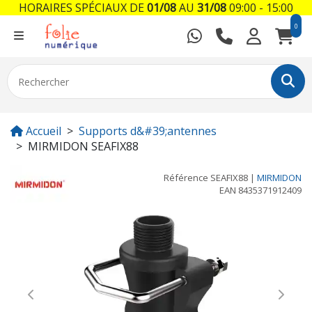
HORAIRES SPÉCIAUX DE
01/08
AU
31/08
09:00 - 15:00
0
Accueil
Supports d&#39;antennes
MIRMIDON SEAFIX88
Référence
SEAFIX88
|
MIRMIDON
EAN
8435371912409
Previous
Next