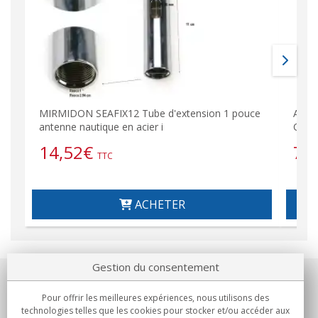
MIRMIDON SEAFIX12 Tube d'extension 1 pouce
Ante
antenne nautique en acier i
CB 2
14,52
€
76
TTC
ACHETER
Gestion du consentement
Notre société
Pour offrir les meilleures expériences, nous utilisons des
technologies telles que les cookies pour stocker et/ou accéder aux